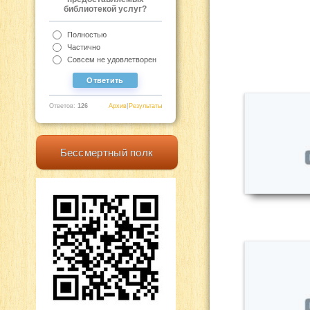
библиотекой услуг?
Полностью
Частично
Совсем не удовлетворен
Ответов:
126
Архив
|
Результаты
Бессмертный полк