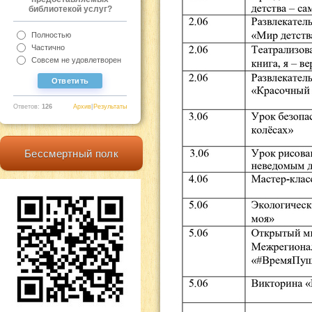
библиотекой услуг?
Полностью
Частично
Совсем не удовлетворен
Ответов:
126
Архив
|
Результаты
Бессмертный полк