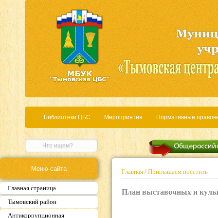
Библиотеки ЦБС
Мероприятия
Нормативные правов
Меню сайта
Главная
/
Приглашаем посетить
Главная страница
План выставочных и культ
Тымовский район
Антикоррупционная