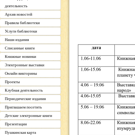
деятельность
Архив новостей
Правила библиотеки
Услуги библиотеки
Наши издания
Списанные книги
Книжные новинки
Электронные выставки
Онлайн викторины
Проекты
Клубная деятельность
Периодические издания
Приглашаем посетить
Детские электронные книги
Презентации
Пушкинская карта