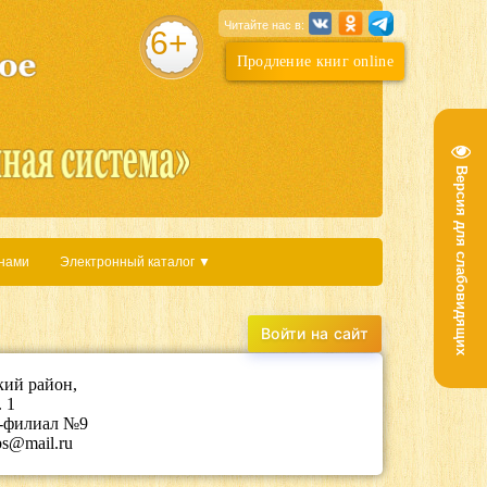
Читайте нас в:
6+
Продление книг online
Версия для слабовидящих
 нами
Электронный каталог ▼
кий район,
 1
а-филиал №9
bs@mail.ru