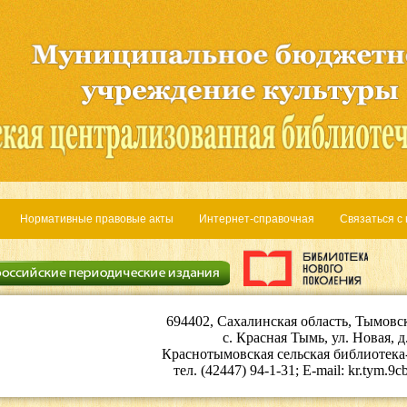
Нормативные правовые акты
Интернет-справочная
Связаться с
694402, Сахалинская область, Тымовс
с. Красная Тымь, ул. Новая, д.
Краснотымовская сельская библиотек
тел. (42447) 94-1-31;
E-mail: kr.tym.9c