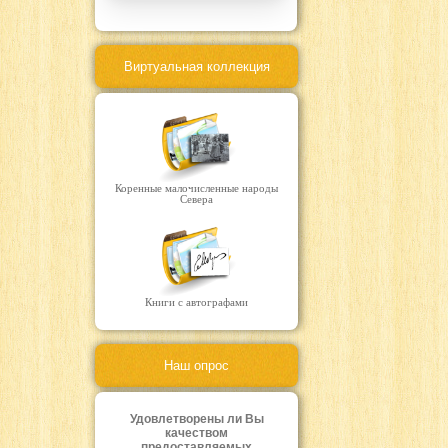
Виртуальная коллекция
Коренные малочисленные народы
Севера
Книги с автографами
Наш опрос
Удовлетворены ли Вы
качеством
предоставляемых