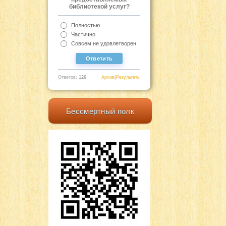
библиотекой услуг?
Полностью
Частично
Совсем не удовлетворен
Ответов:
126
Архив
|
Результаты
Бессмертный полк