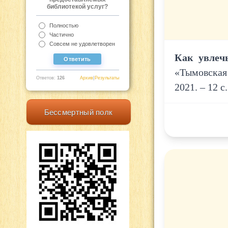
библиотекой услуг?
Полностью
Частично
Совсем не удовлетворен
Как увлеч
«Тымовская 
Ответов:
126
Архив
|
Результаты
2021. – 12 с.
Бессмертный полк