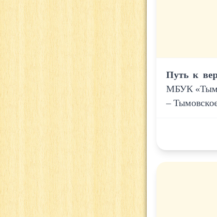
Путь к ве
МБУК «Тымо
– Тымовское,