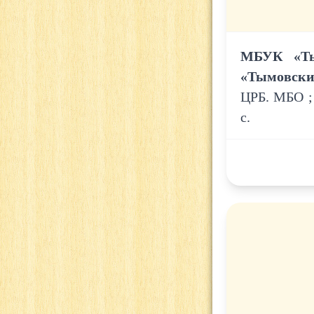
МБУК «Ты
«Тымовски
ЦРБ. МБО ; 
с.