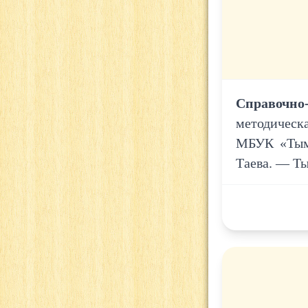
Справочно
методическ
МБУК «Тымо
Таева. — Ты