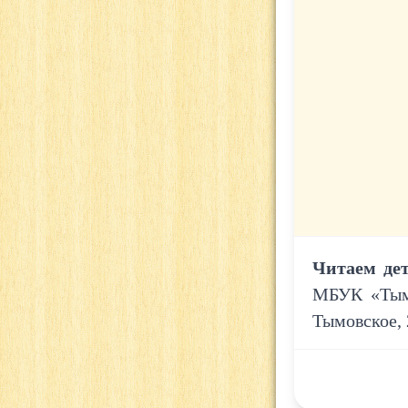
Читаем де
МБУК «Тымо
Тымовское, 2