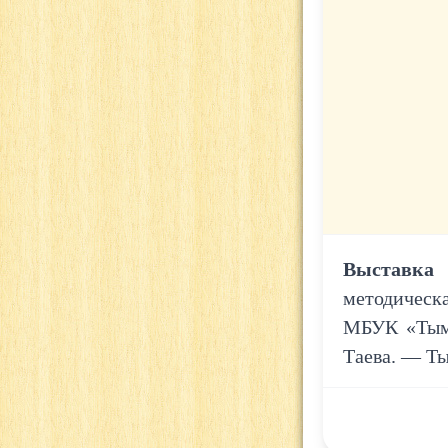
Выставка 
методическ
МБУК «Тымо
Таева. — Ты