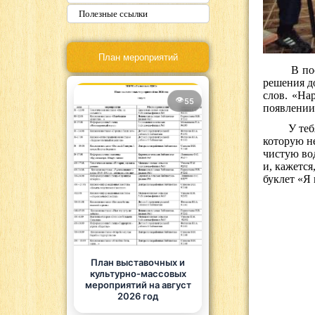
Полезные ссылки
План мероприятий
В по
решения д
слов. «На
55
появлении
У тебя все
которую н
чистую вод
и, кажется
буклет «Я
План выставочных и
культурно-массовых
мероприятий на август
2026 год