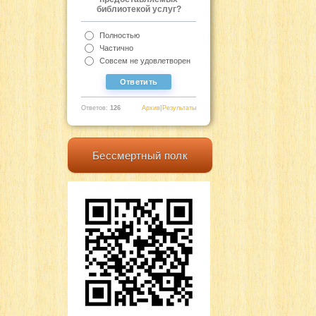
библиотекой услуг?
Полностью
Частично
Совсем не удовлетворен
Ответов:
126
Архив
|
Результаты
Бессмертный полк