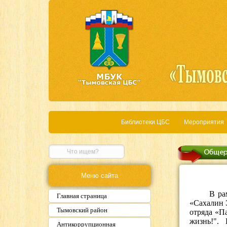
Библиотеки ЦБС
Мероприятия
Меню сайта
В рамках
Главная страница
«Сахалин 
Тымовский район
отряда «П
жизнь!".
Антикоррупционная