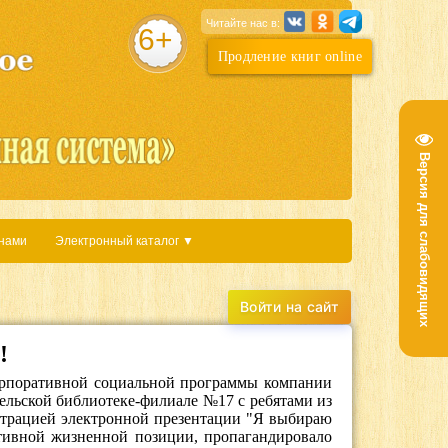
Читайте нас в:
6+
Продление книг online
Версия для слабовидящих
 нами
Электронный каталог ▼
!
рпоративной социальной программы компании
ельской библиотеке-филиале №17 с ребятами из
трацией электронной презентации "Я выбираю
ивной жизненной позиции, пропагандировало