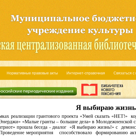
Нормативные правовые акты
Интернет-справочная
Связаться с
Я выбираю жизнь
 реализации грантового проекта «Умей сказать «НЕТ!»
ко
Энерджи» «Малые гранты – большие дела»
в Молодежненской с
атриот» прошла беседа - диалог
«Я выбираю жизнь!» с
демонс
Проведение мероприятия
способствовало
формированию акт