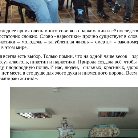
следнее время очень много говорят о наркомании и её последств
остаточно сложно
. Слово «наркотики» прочно существует в сло
ркотики – молодежь – загубленная жизнь – смерть» – закономе
 в этом мире.
гда есть выбор. Только помни, что на одной чаше весов – здор
есут алкоголь, никотин и наркотики.
Природа создала всё, чтобы 
у, плодородную почву. И нас, людей, - сильных, красивых, здоро
, нет места в его душе для злого духа и низменного порока. Все
 выбираю жизнь!».