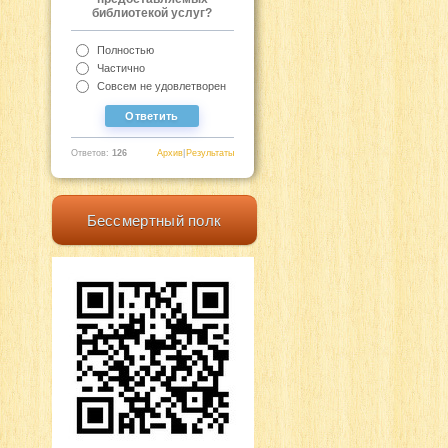
библиотекой услуг?
Полностью
Частично
Совсем не удовлетворен
Ответов:
126
Архив
|
Результаты
Бессмертный полк