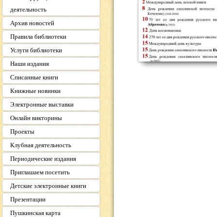
деятельность
Архив новостей
Правила библиотеки
Услуги библиотеки
Наши издания
Списанные книги
Книжные новинки
Электронные выставки
Онлайн викторины
Проекты
Клубная деятельность
Периодические издания
Приглашаем посетить
Детские электронные книги
Презентации
Пушкинская карта