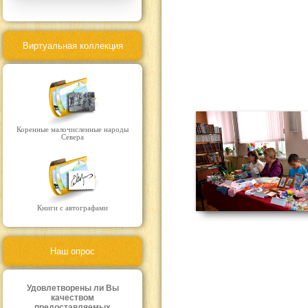
Виртуальная коллекция
Коренные малочисленные народы
Севера
Книги с автографами
Наш опрос
Удовлетворены ли Вы
качеством
предоставляемых