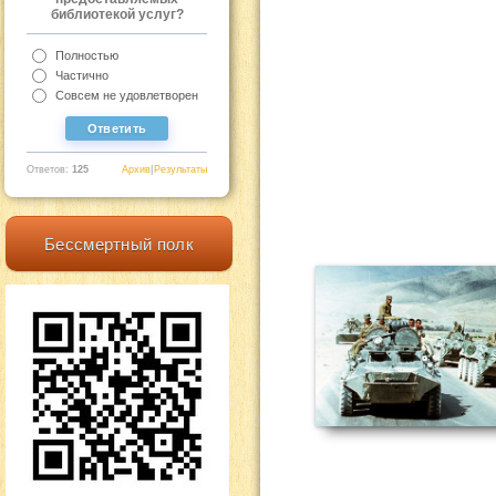
библиотекой услуг?
Полностью
Частично
Совсем не удовлетворен
Ответов:
125
Архив
|
Результаты
Бессмертный полк