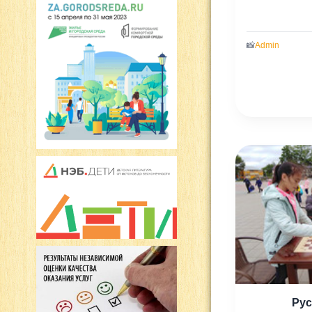
📸
Admin
Рус