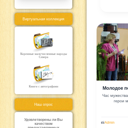
Виртуальная коллекция
Коренные малочисленные народы
Севера
Книги с автографами
Час мужества
герои 
Наш опрос
Удовлетворены ли Вы
📸
Admin
качеством
предоставляемых