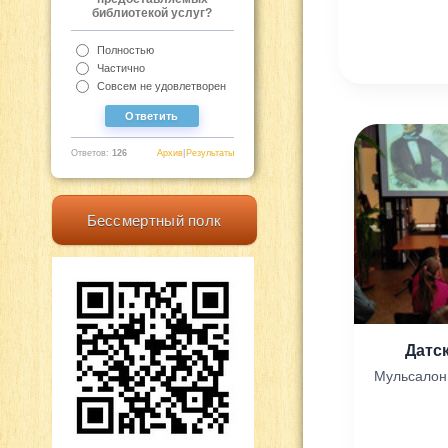
библиотекой услуг?
Полностью
Частично
Совсем не удовлетворен
Ответов:
126
Архив
|
Результаты
Бессмертный полк
Датс
Мульсалон 