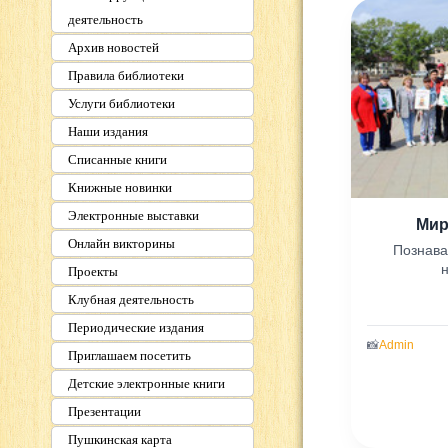
деятельность
Архив новостей
Правила библиотеки
Услуги библиотеки
Наши издания
Списанные книги
Книжные новинки
Электронные выставки
Мир
Онлайн викторины
Познава
Проекты
Клубная деятельность
Периодические издания
📸
Admin
Приглашаем посетить
Детские электронные книги
Презентации
Пушкинская карта