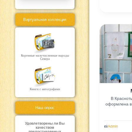
Виртуальная коллекция
Коренные малочисленные народы
Севера
Книги с автографами
В Краснот
оформлена в
Наш опрос
Удовлетворены ли Вы
📸
Admin
качеством
предоставляемых