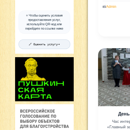
📸
Admin
⭐ Чтобы оценить условия
предоставления услуг,
используйте QR-код или
перейдите по ссылке ниже
→
🔗 Оценить услугу
День
Час инте
«Главный з