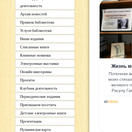
деятельность
Архив новостей
Правила библиотеки
Услуги библиотеки
Наши издания
Списанные книги
Книжные новинки
Электронные выставки
Жизнь м
Онлайн викторины
Полочная в
моих стиха
Проекты
великого 
Клубная деятельность
Расулу Гам
Периодические издания
📸
Admin
Приглашаем посетить
Детские электронные книги
Презентации
Пушкинская карта