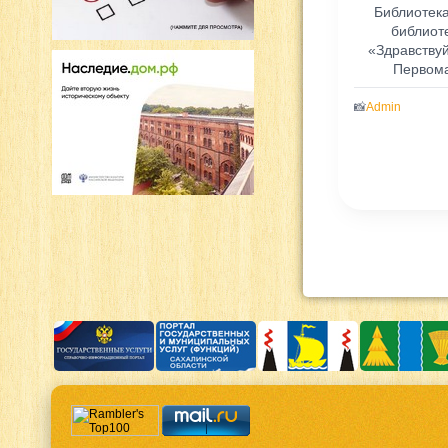
Библиотек
библиот
«Здравству
Первом
б
📸
Admin