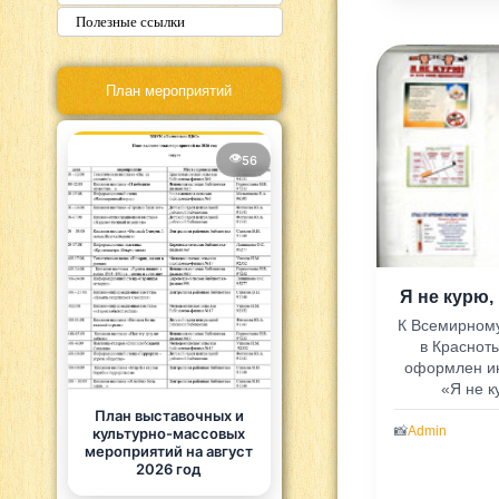
Полезные ссылки
План мероприятий
56
К Всемирному
в Краснот
оформлен и
«Я не ку
План выставочных и
📸
Admin
культурно-массовых
мероприятий на август
2026 год