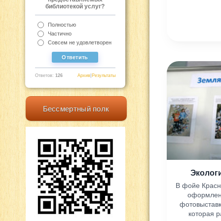
библиотекой услуг?
Полностью
Частично
Совсем не удовлетворен
Ответов:
126
Архив
|
Результаты
Бессмертный полк
Эколог
В фойе Красн
оформлен
фотовыставк
которая р