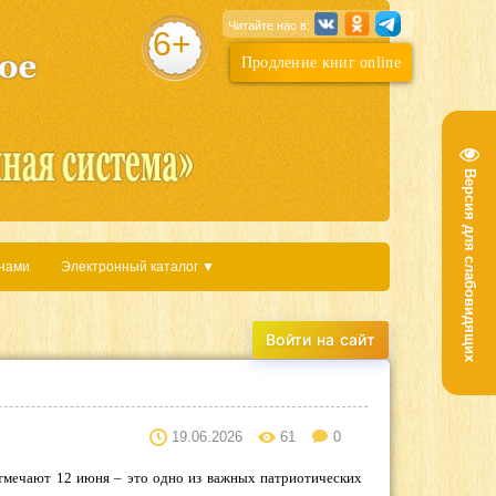
Читайте нас в:
6+
Продление книг online
Версия для слабовидящих
 нами
Электронный каталог ▼
19.06.2026
61
0
отмечают 12 июня – это одно из важных патриотических