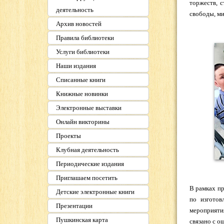
торжеств, с
деятельность
свободы, ми
Архив новостей
Правила библиотеки
Услуги библиотеки
Наши издания
Списанные книги
Книжные новинки
Электронные выставки
Онлайн викторины
Проекты
Клубная деятельность
Периодические издания
Приглашаем посетить
В рамках п
Детские электронные книги
по изготов
Презентации
мероприяти
Пушкинская карта
связано с о