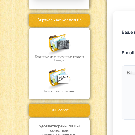
Виртуальная коллекция
Ваше
E-mail
Коренные малочисленные народы
Севера
Книги с автографами
Наш опрос
Удовлетворены ли Вы
качеством
предоставляемых