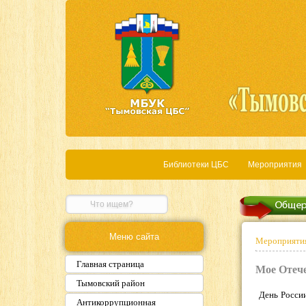
Библиотеки ЦБС
Мероприятия
Меню сайта
Мероприяти
Главная страница
Мое Отече
Тымовский район
День Росси
Антикоррупционная