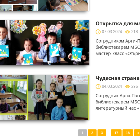
Открытка для 
07.03.2024
218
Сотрудником Арги-П
библиотекарем МБО
мастер-класс «Откр
Чудесная стран
04.03.2024
276
Сотрудник Арги-Паг
библиотекарем МБО
литературный час «
1
2
3
...
17
18
»