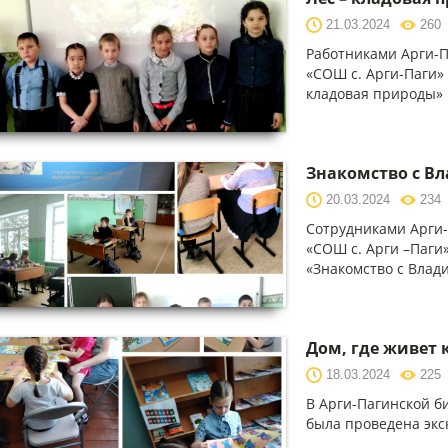
21.03.2024
260
Работниками Арги-
«СОШ с. Арги-Паги»
кладовая природы»
Знакомство с В
20.03.2024
234
Сотрудниками Арги
«СОШ с. Арги –Паги
«Знакомство с Влад
Дом, где живет 
18.03.2024
225
В Арги-Пагинской б
была проведена экс