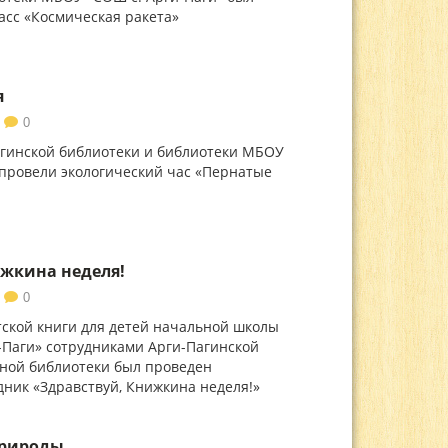
асс «Космическая ракета»
я
0
гинской библиотеки и библиотеки МБОУ
 провели экологический час «Пернатые
ижкина неделя!
0
тской книги для детей начальной школы
Паги» сотрудниками Арги-Пагинской
ной библиотеки был проведен
ник «Здравствуй, Книжкина неделя!»
природы