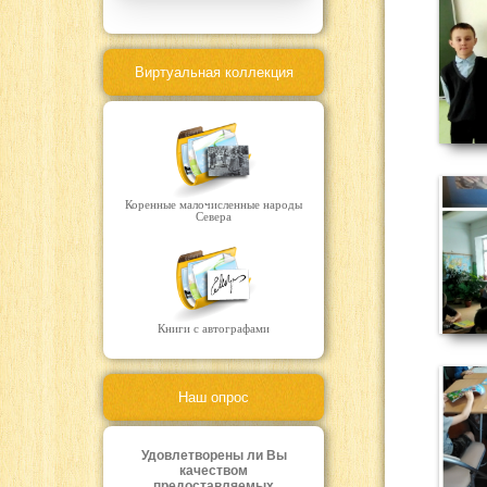
Виртуальная коллекция
Коренные малочисленные народы
Севера
Книги с автографами
Наш опрос
Удовлетворены ли Вы
качеством
предоставляемых