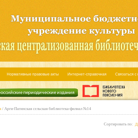
Нормативные правовые акты
Интернет-справочная
Связаться с
я
/ Арги-Пагинская сельская библиотека-филиал №14
Сортировать по:
Д