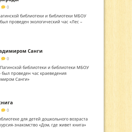
0
Пагинской библиотеки и библиотеки МБОУ
 был проведен экологический час «Лес –
ладимиром Санги
0
-Пагинской библиотеки и библиотеки МБОУ
» был проведен час краеведения
имиром Санги»
книга
0
иблиотеке для детей дошкольного возраста
курсия-знакомство «Дом, где живет книга»