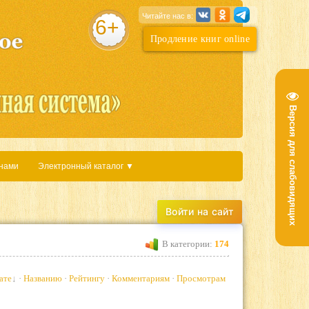
Читайте нас в:
6+
Продление книг online
Версия для слабовидящих
 нами
Электронный каталог ▼
В категории:
174
ате
·
Названию
·
Рейтингу
·
Комментариям
·
Просмотрам