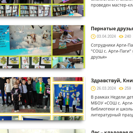
проведен мастер-кл
Пернатые друзь
03.04.2024
240
Сотрудники Арги-Па
"СОШ с. Арги-Паги"
друзья»
Здравствуй, Кн
26.03.2024
259
В рамках Недели де
МБОУ «СОШ с. Арги-
библиотеки и школь
литературный празд
Лес – кладовая 