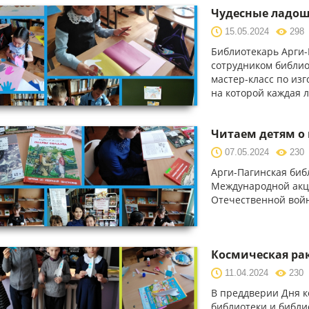
Чудесные ладо
15.05.2024
298
Библиотекарь Арги-
сотрудником библи
мастер-класс по из
на которой каждая 
Читаем детям о
07.05.2024
230
Арги-Пагинская биб
Международной акц
Отечественной
Космическая ра
11.04.2024
230
В преддверии Дня к
библиотеки и библи