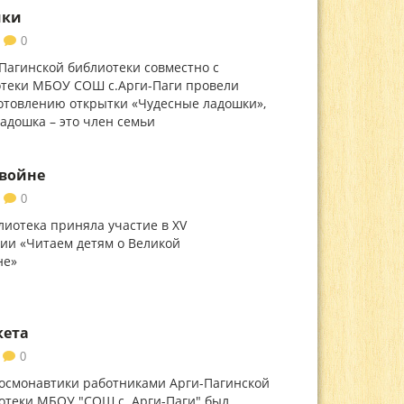
шки
0
Пагинской библиотеки совместно с
отеки МБОУ СОШ с.Арги-Паги провели
готовлению открытки «Чудесные ладошки»,
ладошка – это член семьи
 войне
0
лиотека приняла участие в ХV
ии «Читаем детям о Великой
 войне»
кета
0
осмонавтики работниками Арги-Пагинской
отеки МБОУ "СОШ с. Арги-Паги" был