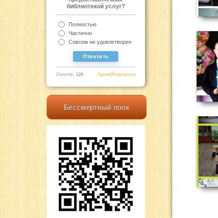
библиотекой услуг?
Полностью
Частично
Совсем не удовлетворен
Ответов:
126
Архив
|
Результаты
Бессмертный полк