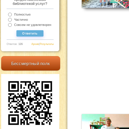
библиотекой услуг?
Полностью
Частично
Совсем не удовлетворен
Ответов:
126
Архив
|
Результаты
Бессмертный полк