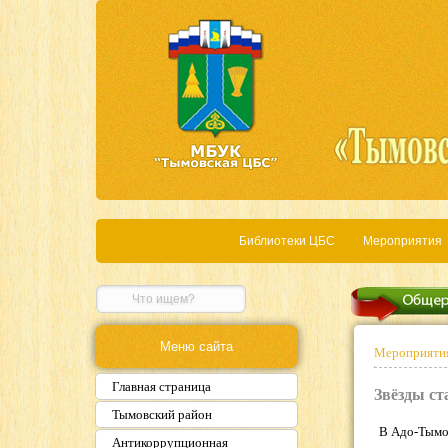
Библиотеки ЦБС
Мероприятия
Меню сайта
Мероприяти
Главная страница
Звёзды с
Тымовский район
В Адо-Тымо
Антикоррупционная