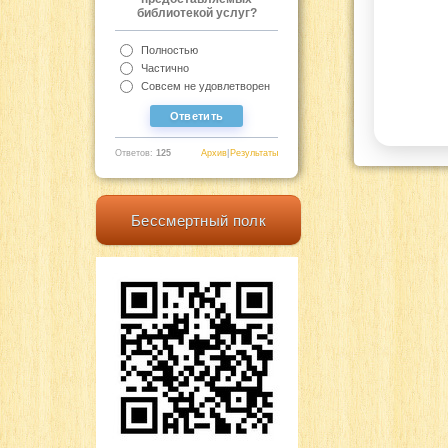
библиотекой услуг?
Полностью
Частично
Совсем не удовлетворен
Ответов:
125
Архив
|
Результаты
Бессмертный полк