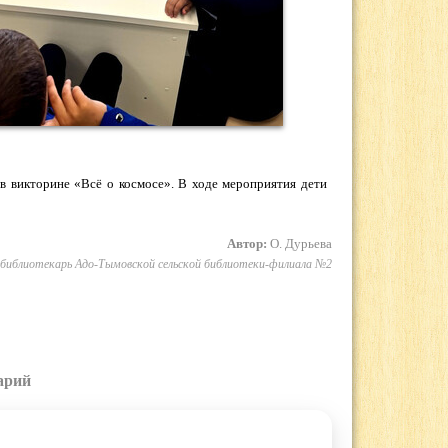
в викторине «Всё о космосе». В ходе мероприятия дети
Автор:
О. Дурьева
библиотекарь Адо-Тымовской сельской библиотеки-филиала №2
арий