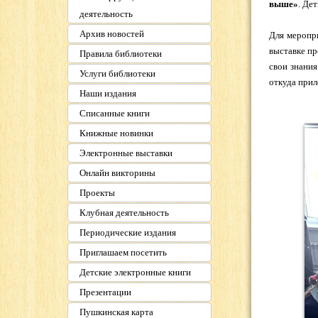
выше»
. Де
деятельность
Архив новостей
Для меропр
выставке пр
Правила библиотеки
свои знания
Услуги библиотеки
откуда прил
Наши издания
Списанные книги
Книжные новинки
Электронные выставки
Онлайн викторины
Проекты
Клубная деятельность
Периодические издания
Приглашаем посетить
Детские электронные книги
Презентации
Пушкинская карта