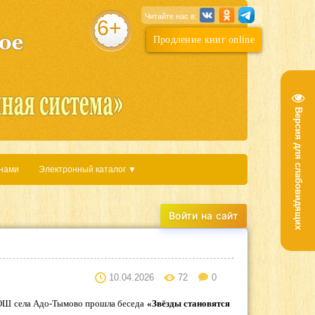
Читайте нас в:
6+
Продление книг online
Версия для слабовидящих
 нами
Электронный каталог ▼
10.04.2026
72
0
СОШ села Адо-Тымово прошла беседа
«Звёзды становятся