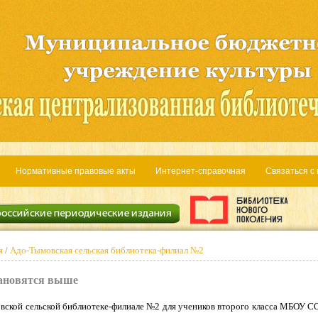
Нормативные правовые акты
Интернет-справочная
Связаться с
я
/
Адо-Тымовская сельская библиотека-филиал №2
тановятся выше
вской сельской библиотеке-филиале №2 для учеников второго класса МБОУ 