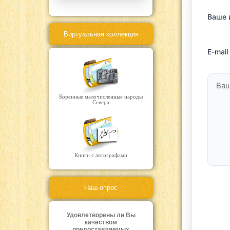
Ваше
Виртуальная коллекция
E-mail
Коренные малочисленные народы
Севера
Книги с автографами
Наш опрос
Удовлетворены ли Вы
качеством
предоставляемых