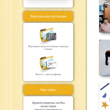
Виртуальная коллекция
Коренные малочисленные народы
Севера
Книги с автографами
Наш опрос
Удовлетворены ли Вы
качеством
предоставляемых