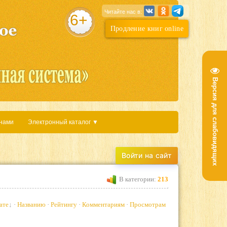
Читайте нас в:
6+
Продление книг online
Версия для слабовидящих
 нами
Электронный каталог ▼
В категории:
213
ате
·
Названию
·
Рейтингу
·
Комментариям
·
Просмотрам