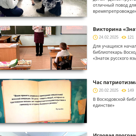
отличный повод для
времяпрепровожде
Викторина «Знат
24.02.2025
121
Для учащихся начал
библиотекарь Восхо
«Знаток русского яз
Час патриотизма
20.02.2025
149
В Восходовской биб
единстве»
Игровая програ