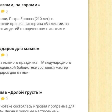
есами, за горами»
0
зки, Петра Ершова (210 лет), в
отеке прошла викторина «За лесами, за
вшая детей с творчеством писателя и
Подарок для мамы»
0
ательного праздника – Международного
ходовской библиотеке состоялся мастер-
одарок для мамы»
ма «Долой грусть!»
0
лиотеке состоялась игровая программа для
!». Весна и хорошее настроение –