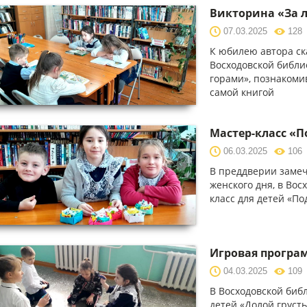
Викторина «За л
07.03.2025
128
К юбилею автора ска
Восходовской библи
горами», познакоми
самой книгой
Мастер-класс «
06.03.2025
106
В преддверии замеч
женского дня, в Вос
класс для детей «П
Игровая програм
04.03.2025
109
В Восходовской биб
детей «Долой грусть