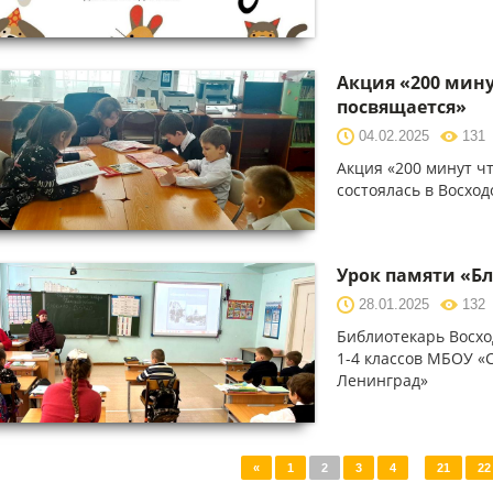
Акция «200 мину
посвящается»
04.02.2025
131
Акция «200 минут ч
состоялась в Вос
Урок памяти «Б
28.01.2025
132
Библиотекарь Восхо
1-4 классов МБОУ «
Ленинград»
«
1
2
3
4
...
21
22