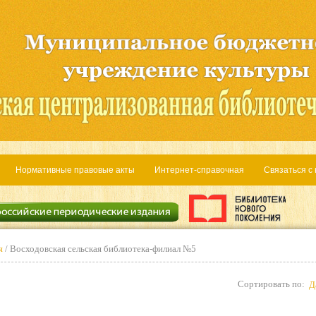
Нормативные правовые акты
Интернет-справочная
Связаться с
я
/ Восходовская сельская библиотека-филиал №5
Сортировать по:
Д