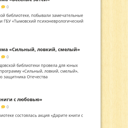
0
кой библиотеке, побывали замечательные
ки ГБУ «Тымовский психоневрологический
мма «Сильный, ловкий, смелый»
0
довской библиотеки провела для юных
программу «Сильный, ловкий, смелый»,
ю защитника Отечества
книги с любовью»
0
иотеке состоялась акция «Дарите книги с
»