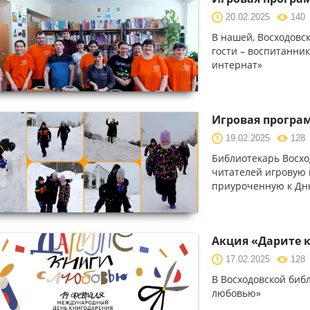
20.02.2025
140
В нашей, Восходовс
гости – воспитанни
интернат»
Игровая програ
19.02.2025
128
Библиотекарь Восхо
читателей игровую 
приуроченную к Дн
Акция «Дарите 
17.02.2025
128
В Восходовской библ
любовью