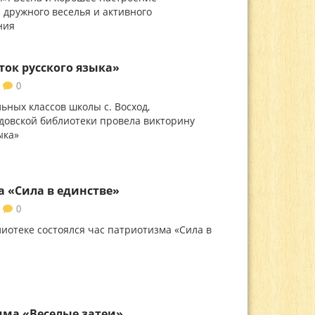
 дружного веселья и активного
ния
ок русского языка»
0
ьных классов школы с. Восход,
довской библиотеки провела викторину
ыка»
 «Сила в единстве»
0
лиотеке состоялся час патриотизма «Сила в
мма «Веселые затеи»