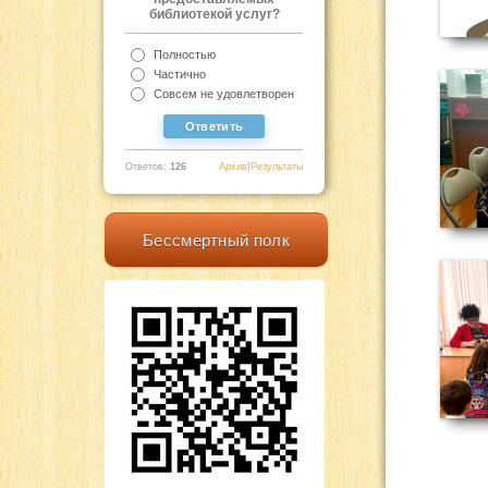
библиотекой услуг?
Полностью
Частично
Совсем не удовлетворен
Ответов:
126
Архив
|
Результаты
Бессмертный полк