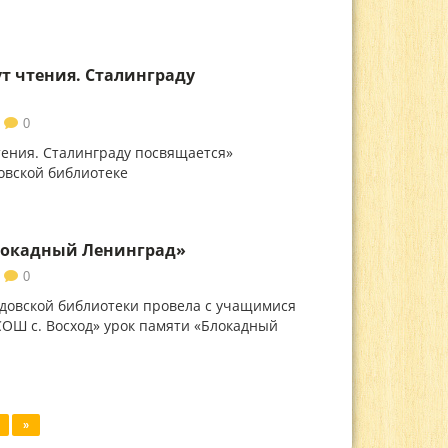
т чтения. Сталинграду
0
тения. Сталинграду посвящается»
ходовской библиотеке
локадный Ленинград»
0
довской библиотеки провела с учащимися
СОШ с. Восход» урок памяти «Блокадный
»