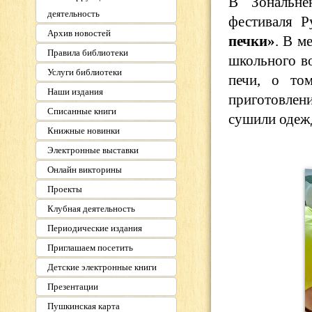
В Зональне
деятельность
фестиваля 
Архив новостей
печки»
. В м
Правила библиотеки
школьного во
Услуги библиотеки
печи, о то
Наши издания
приготовлени
Списанные книги
сушили одежд
Книжные новинки
Электронные выставки
Онлайн викторины
Проекты
Клубная деятельность
Периодические издания
Приглашаем посетить
Детские электронные книги
Презентации
Пушкинская карта