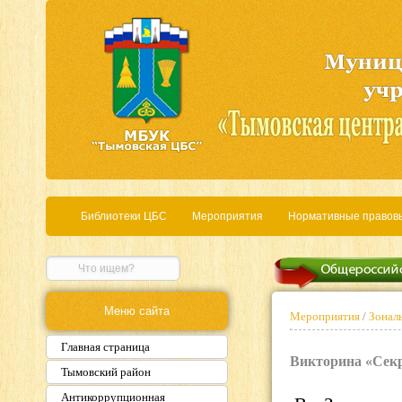
Библиотеки ЦБС
Мероприятия
Нормативные правов
Меню сайта
Мероприятия
/
Зональ
Главная страница
Викторина «Секр
Тымовский район
Антикоррупционная