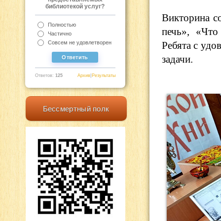
библиотекой услуг?
Викторина со
Полностью
печь», «Что
Частично
Ребята с удо
Совсем не удовлетворен
задачи.
Ответов:
125
Архив
|
Результаты
Бессмертный полк