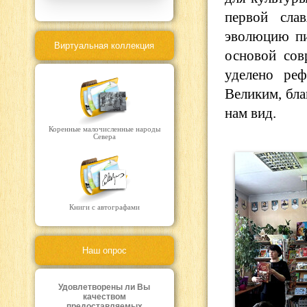
первой сла
эволюцию пи
Виртуальная коллекция
основой сов
уделено ре
Великим, бл
нам вид.
Коренные малочисленные народы
Севера
Книги с автографами
Наш опрос
Удовлетворены ли Вы
качеством
предоставляемых