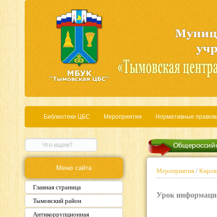
Библиотеки ЦБС
Мероприятия
Нормативные правов
Меню сайта
Мероприятия
/
Кировс
Главная страница
Урок информацио
Тымовский район
Антикоррупционная