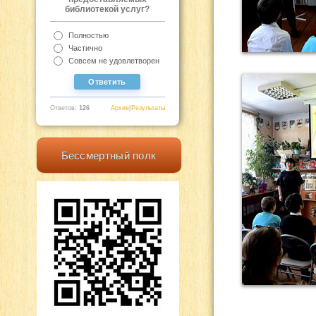
библиотекой услуг?
Полностью
Частично
Совсем не удовлетворен
Ответов:
126
Архив
|
Результаты
Бессмертный полк