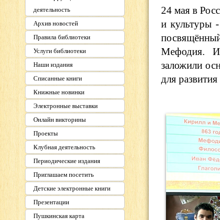
24 мая в Рос
деятельность
и культуры -
Архив новостей
посвящённый
Правила библиотеки
Мефодия. И
Услуги библиотеки
заложили осн
Наши издания
для развития
Списанные книги
Книжные новинки
Электронные выставки
Онлайн викторины
Проекты
Клубная деятельность
Периодические издания
Приглашаем посетить
Детские электронные книги
Презентации
Пушкинская карта