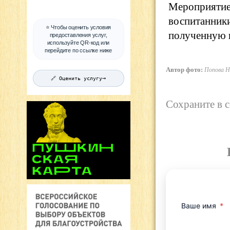
Мероприятие
воспитанни
⭐ Чтобы оценить условия
полученную 
предоставления услуг,
используйте QR-код или
перейдите по ссылке ниже
Автор фото:
Попова Н
→
🔗 Оценить услугу
Сохраните в 
Ваше имя
*