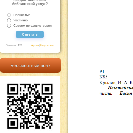
библиотекой услуг?
Полностью
Частично
Совсем не удовлетворен
Ответов:
126
Архив
|
Результаты
Бессмертный полк