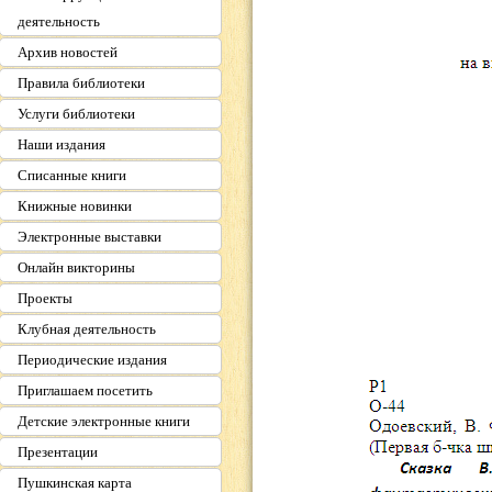
деятельность
Архив новостей
Правила библиотеки
Услуги библиотеки
Наши издания
Списанные книги
Книжные новинки
Электронные выставки
Онлайн викторины
Проекты
Клубная деятельность
Периодические издания
Приглашаем посетить
Детские электронные книги
Презентации
Пушкинская карта