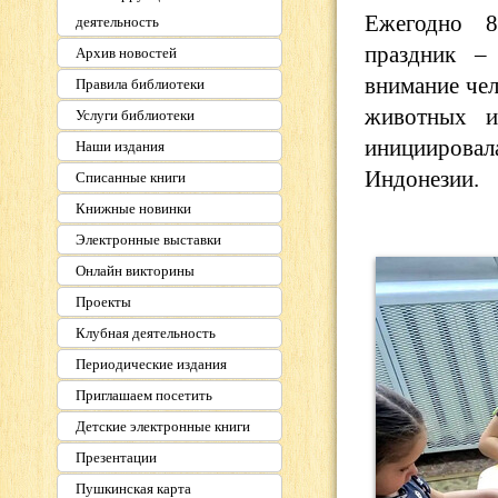
Ежегодно 8
деятельность
праздник –
Архив новостей
внимание чел
Правила библиотеки
животных и
Услуги библиотеки
инициировал
Наши издания
Индонезии.
Списанные книги
Книжные новинки
Электронные выставки
Онлайн викторины
Проекты
Клубная деятельность
Периодические издания
Приглашаем посетить
Детские электронные книги
Презентации
Пушкинская карта