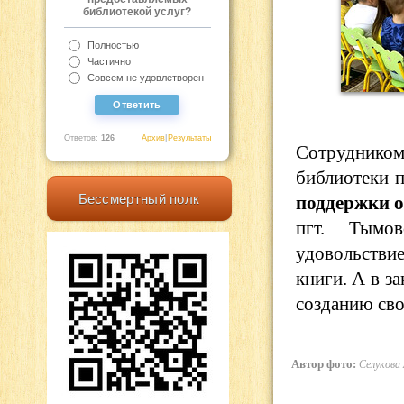
библиотекой услуг?
Полностью
Частично
Совсем не удовлетворен
Ответов:
126
Архив
|
Результаты
Сотрудником
библиотеки 
Бессмертный полк
поддержки о
пгт. Тымов
удовольствие
книги. А в з
созданию сво
Автор фото:
Селукова 