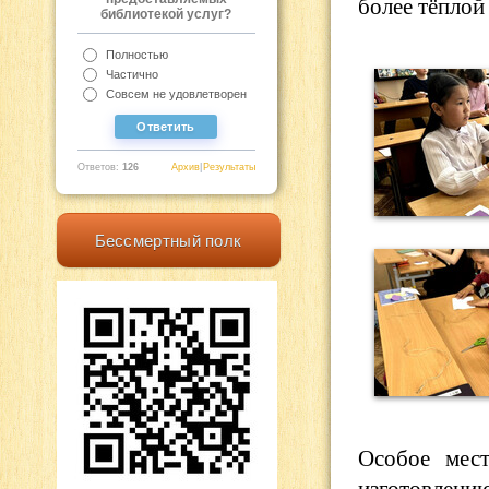
более тёплой
библиотекой услуг?
Полностью
Частично
Совсем не удовлетворен
Ответов:
126
Архив
|
Результаты
Бессмертный полк
Особое мест
изготовлен