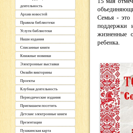
15 мая отме
деятельность
объединяющи
Архив новостей
Семья - это 
Правила библиотеки
поддержки 
Услуги библиотеки
жизненные о
Наши издания
ребенка.
Списанные книги
Книжные новинки
Электронные выставки
Онлайн викторины
Проекты
Клубная деятельность
Периодические издания
Приглашаем посетить
Детские электронные книги
Презентации
Пушкинская карта