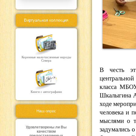
Виртуальная коллекция
Коренные малочисленные народы
Севера
В честь эт
центральной
класса МБО
Книги с автографами
Шкалыгина А
ходе меропри
человека и п
Наш опрос
мыслями о т
Удовлетворены ли Вы
задумались о
качеством
предоставляемых