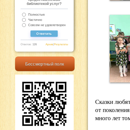
библиотекой услуг?
Полностью
Частично
Совсем не удовлетворен
Ответов:
126
Архив
|
Результаты
Бессмертный полк
Сказки любят
от поколения
много лет том