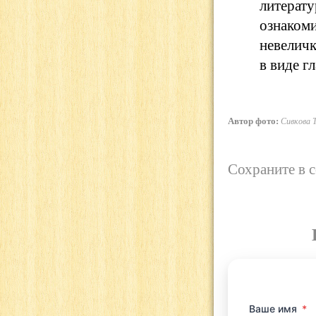
литерат
ознаком
невеличк
в виде г
Автор фото:
Сивкова Т
Сохраните в 
Ваше имя
*