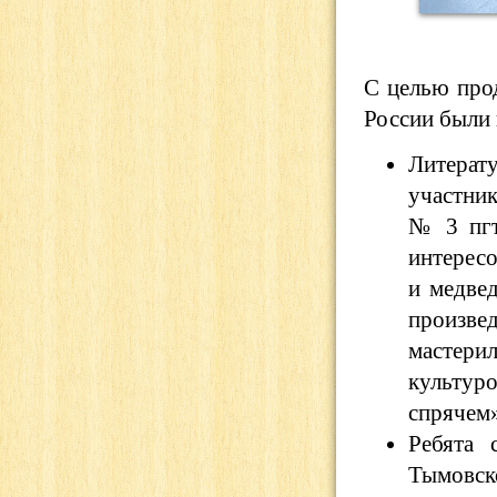
С целью про
России были
Литерат
участни
№ 3 пгт
интерес
и медве
произве
мастери
культур
спрячем»
Ребята
Тымовск