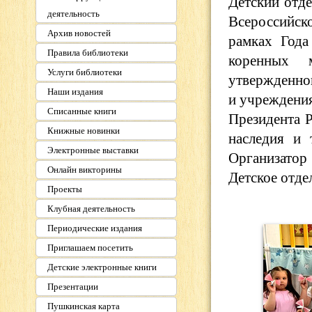
Детский отде
деятельность
Всероссийск
Архив новостей
рамках Года
Правила библиотеки
коренных м
Услуги библиотеки
утвержденно
Наши издания
и учреждения
Списанные книги
Президента Р
Книжные новинки
наследия и 
Электронные выставки
Организато
Онлайн викторины
Детское отде
Проекты
Клубная деятельность
Периодические издания
Приглашаем посетить
Детские электронные книги
Презентации
Пушкинская карта