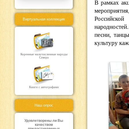
В рамках ак
мероприятия
Российской
Виртуальная коллекция
народностей
песни, танц
культуру каж
Коренные малочисленные народы
Севера
Книги с автографами
Наш опрос
Удовлетворены ли Вы
качеством
предоставляемых